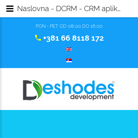
Naslovna - DCRM - CRM aplikacija
PON - PET OD 08:00 DO 16:00
+381 66 8118 172