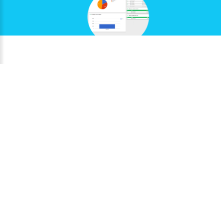
IZABERITE
VAŠU
OPCIJU
A
STARTER
10
do
korisnika